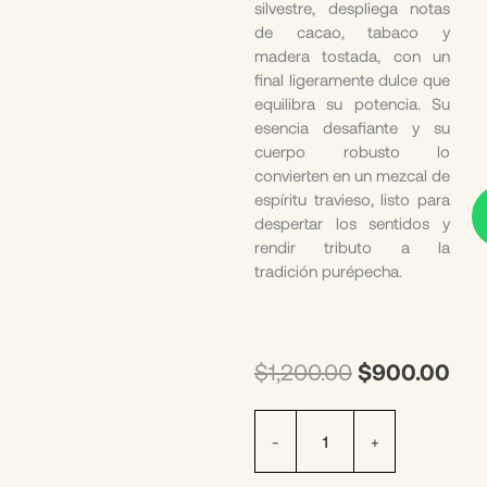
silvestre, despliega notas
de cacao, tabaco y
madera tostada, con un
final ligeramente dulce que
equilibra su potencia. Su
esencia desafiante y su
cuerpo robusto lo
convierten en un mezcal de
espíritu travieso, listo para
despertar los sentidos y
rendir tributo a la
tradición purépecha.
El
El
$
1,200.00
$
900.00
precio
pre
original
act
Diablitos
era:
es:
-
+
de
$1,200.00.
$90
Michoacán