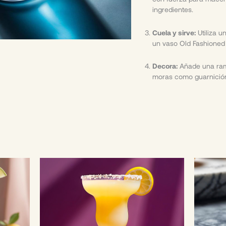
ingredientes.
Cuela y sirve:
Utiliza 
un vaso Old Fashioned 
Decora:
Añade una ram
moras como guarnició