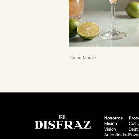
Tiliche Martini
Nosotros
Proc
Misión
Cult
Visión
Desti
Autenticidad
Enva