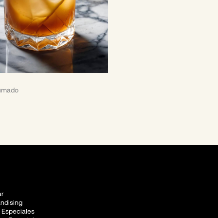
umado
r
ndising
 Especiales