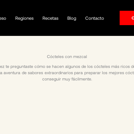
eso
Regiones
Recetas
Blog
Contacto
Cócteles con mezcal
ez te preguntaste cómo se hacen algunos de los cócteles más ricos 
aventura de sabores extraordinarios para preparar los mejores cóct
conseguir muy fácilmente.