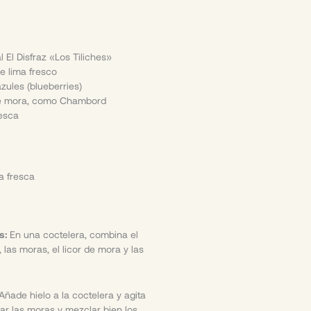
 El Disfraz «Los Tiliches»
e lima fresco
zules (blueberries)
 de mora, como Chambord
resca
a fresca
s:
En una coctelera, combina el
, las moras, el licor de mora y las
Añade hielo a la coctelera y agita
r las moras y mezclar bien los