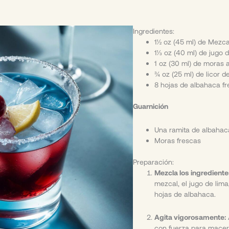
Ingredientes:
1½ oz (45 ml) de Mezcal
1⅓ oz (40 ml) de jugo d
1 oz (30 ml) de moras a
¾ oz (25 ml) de licor
8 hojas de albahaca f
Guarnición
Una ramita de albahac
Moras frescas
Preparación:
Mezcla los ingrediente
mezcal, el jugo de lima
hojas de albahaca.
Agita vigorosamente:
con fuerza para macera