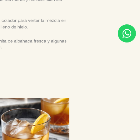
un colador para verter la mezcla en
W
lleno de hielo.
h
ita de albahaca fresca y algunas
a
n.
t
s
a
p
p