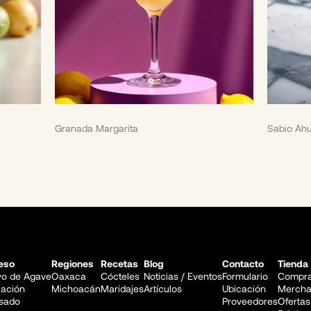
Granada Margarita
Sabio Ah
eso
Regiones
Recetas
Blog
Contacto
Tienda
ivo de Agave
Oaxaca
Cócteles
Noticias / Eventos
Formulario
Compra
lación
Michoacán
Maridajes
Artículos
Ubicación
Mercha
sado
Proveedores
Ofertas