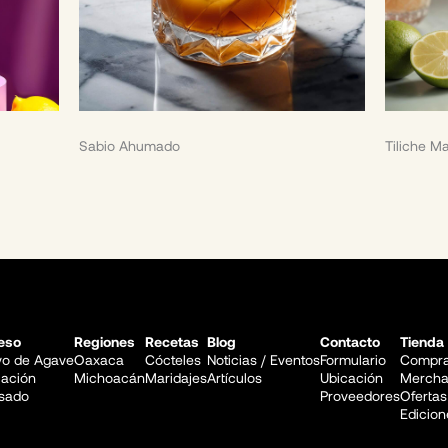
Sabio Ahumado
Tiliche Ma
eso
Regiones
Recetas
Blog
Contacto
Tienda
ivo de Agave
Oaxaca
Cócteles
Noticias / Eventos
Formulario
Compra
lación
Michoacán
Maridajes
Artículos
Ubicación
Mercha
sado
Proveedores
Ofertas
Edicion