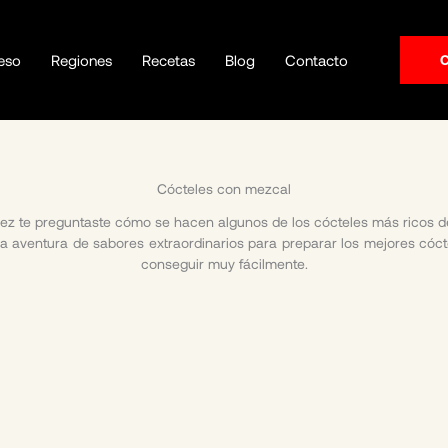
eso
Regiones
Recetas
Blog
Contacto
Cócteles con mezcal
ez te preguntaste cómo se hacen algunos de los cócteles más ricos 
aventura de sabores extraordinarios para preparar los mejores cóct
conseguir muy fácilmente.