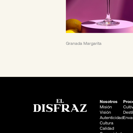
Granada Margarita
Nosotros
Proc
Misión
Cult
Visión
Desti
Autenticidad
Enva
Cultura
Calidad