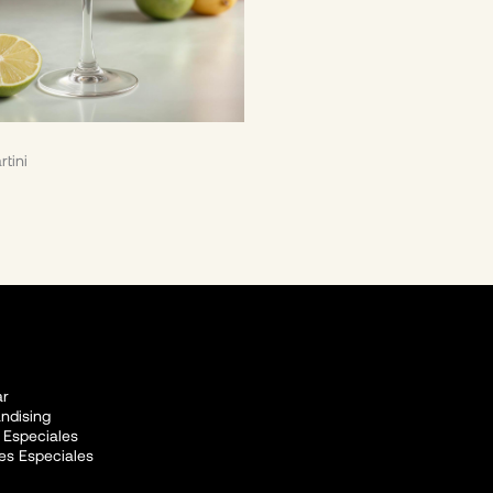
rtini
r
ndising
 Especiales
es Especiales