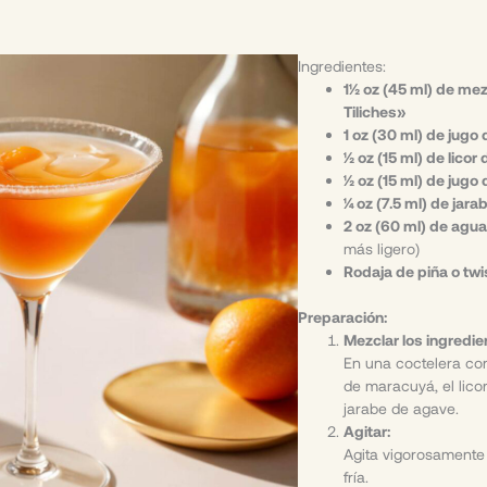
Ingredientes:
1½ oz (45 ml) de mez
Tiliches»
1 oz (30 ml) de jug
½ oz (15 ml) de licor
½ oz (15 ml) de jugo 
¼ oz (7.5 ml) de jar
2 oz (60 ml) de agu
más ligero)
Rodaja de piña o twi
Preparación:
Mezclar los ingredie
En una coctelera con
de maracuyá, el licor
jarabe de agave.
Agitar:
Agita vigorosamente 
fría.