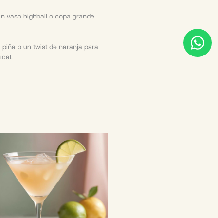
un vaso highball o copa grande
W
piña o un twist de naranja para
h
ical.
a
t
s
a
p
p